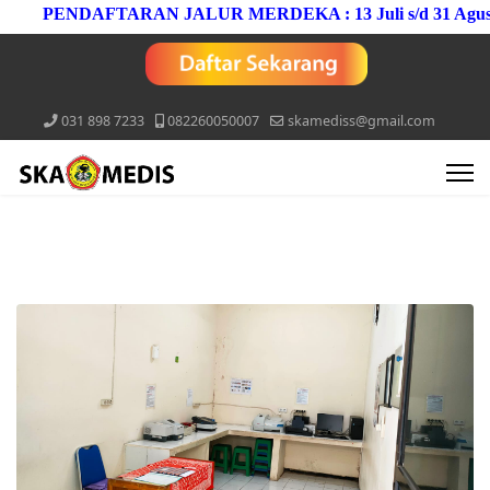
PENDAFTARAN JALUR MERDEKA : 13 Juli s/d 31 Agustus 
031 898 7233
082260050007
skamediss@gmail.com