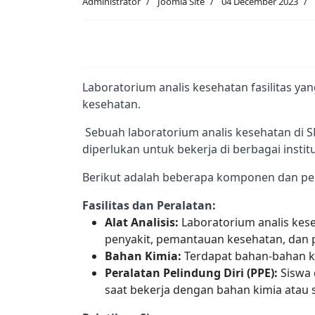
Administrator
Joomla Site
04 December 2023
Laboratorium analis kesehatan fasilitas y
kesehatan.
 Sebuah laboratorium analis kesehatan di SMK bertujuan untuk mempersiapkan siswa dengan pengetahuan dan keterampilan praktis yang 
diperlukan untuk bekerja di berbagai institu
Berikut adalah beberapa komponen dan peng
Fasilitas dan Peralatan:
Alat Analisis:
Laboratorium analis kese
penyakit, pemantauan kesehatan, dan p
Bahan Kimia:
Terdapat bahan-bahan ki
Peralatan Pelindung Diri (PPE):
Siswa 
saat bekerja dengan bahan kimia atau s