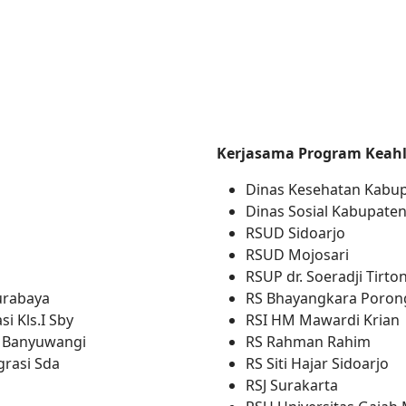
Kerjasama Program Keahl
Dinas Kesehatan Kabup
Dinas Sosial Kabupaten
RSUD Sidoarjo
RSUD Mojosari
RSUP dr. Soeradji Tirto
urabaya
RS Bhayangkara Poron
i Kls.I Sby
RSI HM Mawardi Krian
n Banyuwangi
RS Rahman Rahim
grasi Sda
RS Siti Hajar Sidoarjo
RSJ Surakarta