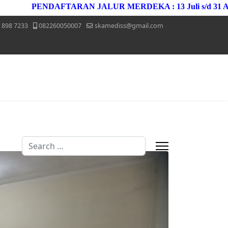
PENDAFTARAN JALUR MERDEKA : 13 Juli s/d 31 Agustus 
 898 7233
082260050007
skamediss@gmail.com
Search
Type 2 or more characters for results.