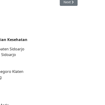
Next article: Laboratoriu
Next
ian Kesehatan
aten Sidoarjo
 Sidoarjo
negoro Klaten
g