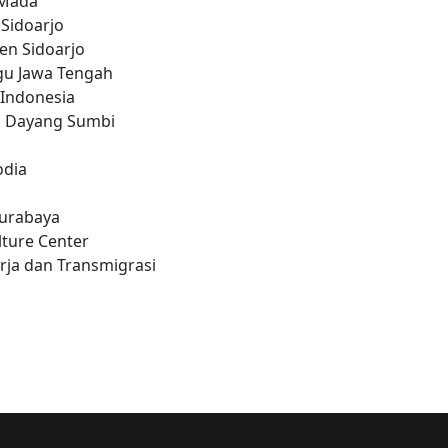
 Mada
 Sidoarjo
en Sidoarjo
u Jawa Tengah
 Indonesia
al Dayang Sumbi
odia
Surabaya
lture Center
erja dan Transmigrasi