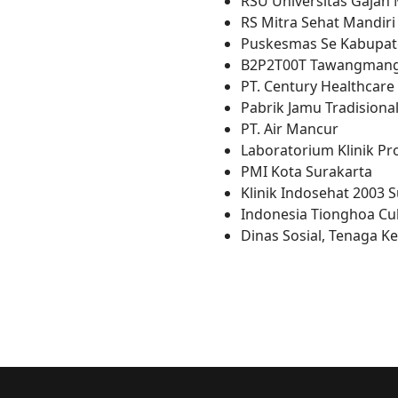
RSU Universitas Gajah
RS Mitra Sehat Mandiri
Puskesmas Se Kabupat
B2P2T00T Tawangmang
PT. Century Healthcare
Pabrik Jamu Tradision
PT. Air Mancur
Laboratorium Klinik Pr
PMI Kota Surakarta
Klinik Indosehat 2003 
Indonesia Tionghoa Cu
Dinas Sosial, Tenaga K