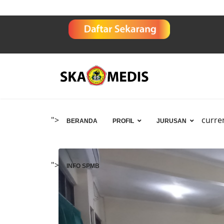
">
curre
BERANDA
PROFIL
JURUSAN
">
INFO SPMB