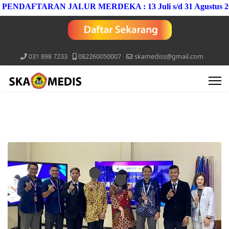
DAFTARAN JALUR MERDEKA : 13 Juli s/d 31 Agustus 2026
031 898 7233
082260050007
skamediss@gmail.com