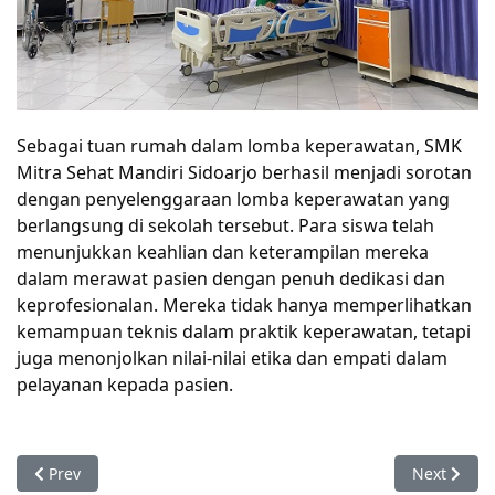
Sebagai tuan rumah dalam lomba keperawatan, SMK 
Mitra Sehat Mandiri Sidoarjo berhasil menjadi sorotan 
dengan penyelenggaraan lomba keperawatan yang 
berlangsung di sekolah tersebut. Para siswa telah 
menunjukkan keahlian dan keterampilan mereka 
dalam merawat pasien dengan penuh dedikasi dan 
keprofesionalan. Mereka tidak hanya memperlihatkan 
kemampuan teknis dalam praktik keperawatan, tetapi 
juga menonjolkan nilai-nilai etika dan empati dalam 
pelayanan kepada pasien.
Previous article: SMK Mitra Sehat Mandiri Sidoarjo: Memena
Next artic
Prev
Next