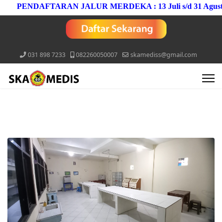
PENDAFTARAN JALUR MERDEKA : 13 Juli s/d 31 Agustus 2
031 898 7233
082260050007
skamediss@gmail.com