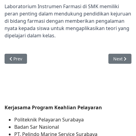
Laboratorium Instrumen Farmasi di SMK memiliki 
peran penting dalam mendukung pendidikan kejuruan 
di bidang farmasi dengan memberikan pengalaman 
nyata kepada siswa untuk mengaplikasikan teori yang 
dipelajari dalam kelas.
Previous article: Laboratorium Teknologi Farmasi
Next articl
Prev
Next
Kerjasama Program Keahlian Pelayaran
Politeknik Pelayaran Surabaya
Badan Sar Nasional
PT. Pelindo Marine Service Surabaya