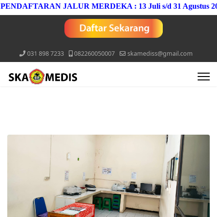
DAFTARAN JALUR MERDEKA : 13 Juli s/d 31 Agustus 2026
031 898 7233
082260050007
skamediss@gmail.com